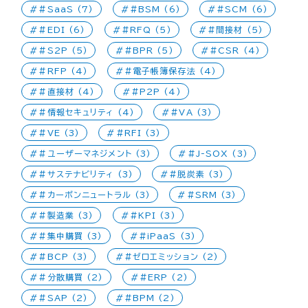
#SaaS (7)
#BSM (6)
#SCM (6)
#EDI (6)
#RFQ (5)
#間接材 (5)
#S2P (5)
#BPR (5)
#CSR (4)
#RFP (4)
#電子帳簿保存法 (4)
#直接材 (4)
#P2P (4)
#情報セキュリティ (4)
#VA (3)
#VE (3)
#RFI (3)
#ユーザーマネジメント (3)
#J-SOX (3)
#サステナビリティ (3)
#脱炭素 (3)
#カーボンニュートラル (3)
#SRM (3)
#製造業 (3)
#KPI (3)
#集中購買 (3)
#iPaaS (3)
#BCP (3)
#ゼロエミッション (2)
#分散購買 (2)
#ERP (2)
#SAP (2)
#BPM (2)