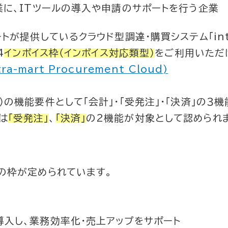
業に、ITツールの導入や申請のサポートを行う企業
ートが提供している
クラウド型調達・購買システム「intra
4
インボイス枠（インボイス対応類型）
をご利用いただ
-mart Procurement Cloud)
の機能要件として「会計」・「受発注」・「決済」の３機
dは
「受発注」
、
「決済」
の2機能が対象として認められ
つの枠が定められています。
導入し、業務効率化・売上アップをサポート